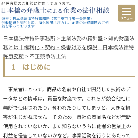
経営者様のご相談に対応しております。
運営：日本橋法律特許事務所（第二東京弁護士会所属）
労働問題と知的財産、海外展開に注力し、企業の法務問題のご相
談を承っております
日本橋法律特許事務所
>
企業法務の羅針盤
>
知的財産法
務とは｜権利化・契約・侵害対応を解説｜日本橋法律特
許事務所
>
不正競争防止法
1 はじめに
事業者にとって，商品の名前や自社で開発した技術のデ
ータなどの情報は，貴重な財産です。これらが競合他社に
無断で使用されたり，奪われたりしてしまうと，大きな損
害が生じかねません。そのため，自社の商品名などが無断
使用されていないか，また知らないうちに他者の営業上の
利益を侵害していないかなど，事業活動を行うにあたって