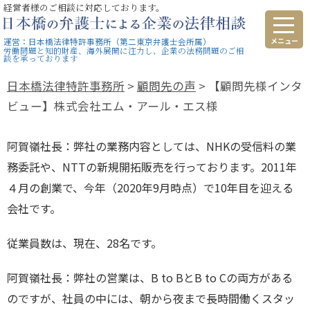
経営者様のご相談に対応しております。
運営：日本橋法律特許事務所（第二東京弁護士会所属）
労働問題と知的財産、海外展開に注力し、企業の法務問題のご相
談を承っております
日本橋法律特許事務所
>
顧問先の声
>
【顧問先様インタ
ビュー】株式会社エム・アール・エス様
阿賀嶺社長：弊社の業務内容としては、
NHK
の受信料の業
務委託や、
NTT
の新規開拓販売を行っております。
2011
年
４月の創業で、今年（
2020
年
9
月時点）で
10
年目を迎える
会社です。
従業員数は、現在、
28
名です。
阿賀嶺社長：弊社の営業は、
B to B
と
B to C
の両方がある
のですが、社員の中には、朝から夜まで長時間働くスタッ